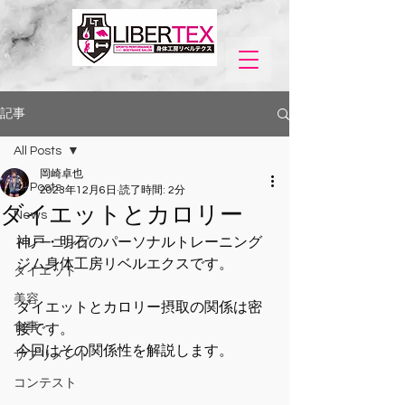
記事
All Posts
岡崎卓也
All Posts
2023年12月6日
読了時間: 2分
ダイエットとカロリー
News
神戸・明石のパーソナルトレーニング
トレーニング
ジム身体工房リベルエクスです。
ダイエット
美容
ダイエットとカロリー摂取の関係は密
食事
接です。
今回はその関係性を解説します。
サプリメント
コンテスト