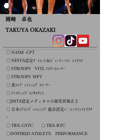
岡崎 卓也
TAKUYA OKAZAKI
○ NASM -CPT
○ NESTA認定ﾀﾞｲｴｯﾄ＆ﾋﾞｭｰﾃｨｰｽﾍﾟｼｬﾘｽﾄ
○ STROOPS VITL ﾏｽﾀｰﾄﾚｰﾅｰ
○ STROOPS SFPT
○ 食ｺﾝﾃﾞｨｼｮﾆﾝｸﾞﾄﾚｰﾅｰ
○ ﾌｧｽﾃｨﾝｸﾞｺﾝｻﾙﾀﾝﾄ
○JMTA認定メディカル小顔美容矯正士
○ 日本ｺｱｺﾝﾃﾞｨｼｮﾆﾝｸﾞ協会認定ﾍﾞｰｼｯｸｲﾝｽﾄﾗｸﾀ
ｰ
○ TRX-GSTC ○ TRX-RTC
○INSPIRED ATHLETX PERFORMANCE