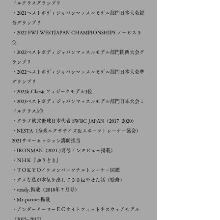
ドルクラス​グランプリ
・2021ベストボディジャパンマッスルモデル部門日本大会総
合​グランプリ
・2022 FWJ WESTJAPAN CHAMPIONSHIPS ノービス３
位
・2022べストボディジャパンマッスルモデル部門関西大会グ
ランプリ
・2022べストボディジャパンマッスルモデル部門日本大会準
グランプリ
・2023k-Classicフィジークモデル3位
・2023ベストボディジャパンマッスルモデル部門日本大会ミ
ドルクラス​3位
・クラブ軟式野球日本代表 SWBC JAPAN（2017−2020）
​・NESTA（全米エクササイズ＆スポーツトレーナー協会）
2021サマーセッション講師担当
・IRONMAN（2021.7月号インタビュー掲載）
・ＮＨＫ『ゆうどき』
・ＴＯＫＹＯイケメンパーソナルトレーナー図鑑
・ダメな私が本気を出して３０㎏やせた話（監修）
・steady.掲載（2018年７月号）
・Mr.partner掲載
・アンダーアーマーＥＣサイトフィットネスウェアモデル
（2015−2017）