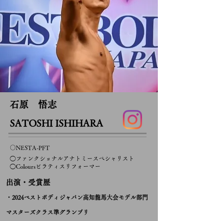
石原 悟志
SATOSHI ISHIHARA
○NESTA-PFT
◯ファンクショナルアナトミースペシャリスト
◯Coloursピラティスリフォーマー
​出演・受賞歴
・2024ベストボディジ
ャパン高知龍馬大会モデル部門
マスターズクラス準グランプリ