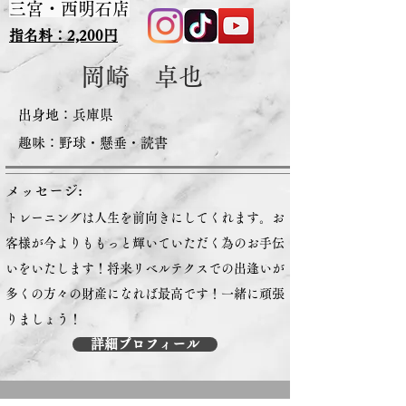
三宮・西明石店
指名料：2,200円
​岡崎 卓也
出身地：​兵庫県
趣味：​野球・懸垂・読書
メッセージ:
トレーニングは人生を前向きにしてくれます。お
客様が今よりももっと輝いていただく為のお手伝
いをいたします！将来リベルテクスでの出逢いが
多くの方々の財産になれば最高です！
一緒に頑張
りましょう！
詳細プロフィール