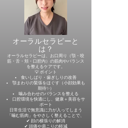
オーラルセラピーと
は？
オーラルセラピーは、お口周り（顎・咬
筋・舌・頬・口腔内）の筋肉やバランス
を整えるケアです。
💡 ポイント
食いしばり・歯ぎしりの改善
顎まわりの緊張をほぐす（小顔効果も
期待✨）
噛み合わせのバランスを整える
口腔環境を快適にし、健康＋美容をサ
ポート
日常生活で無意識に力が入ってしまう
「噛む筋肉」をやさしく整えることで、
✔ 顔の横張りの解消
✔ 頭痛や肩こりの軽減