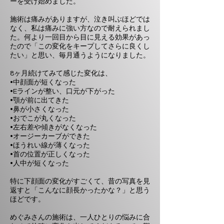
ーを受け始めました。
施術は痛みがありますが、泣き叫ぶほどでは
なく、私は痛みに強い方なので耐えられまし
た。何より一回目から目に見える効果があっ
たので「この変化をキープしてさらに良くし
たい」と思い、毎月通うようになりました。
8ヶ月続けてみて感じた変化は、
•中顔面が短くなった
•Eラインが整い、口元が下がった
•顎が前に出てきた
•鼻が小さくなった
•おでこが丸くなった
•左右差や傾きがなくなった
•オージーカーブができた
•ほうれい線が薄くなった
•首の位置が正しくなった
•人中が短くなった
特に下顔面の変化がすごくて、昔の写真を見
返すと「こんなに顔長かったかな？」と思う
ほどです。
めぐみさんの施術は、一人ひとりの悩みに合