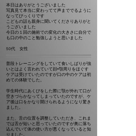
本日はありがとうございました
写真見て本当に変わってて声まででるように
なってびっくりです
こどもの話も親身に聞いてくださりありがと
うございました
今日の１回の施術での変化の大きさに自分で
も口の中のこと勉強しようと思いました
50代 女性
普段トレーニングをしていて食いしばりが強
いとはよく言われていて顔•顎周りをほぐす
ケアは受けていたのですが口の中のケアは初
めての体験でした。
学生時代にあくびをした際に顎が外れて口が
空きづらかなってしまっていたのですが、ケ
ア後は口をかなり開けられるようになり驚き
ました。
また、舌の位置を調整していただき、これま
では舌が短いと思っていたのですが奥に落ち
込んでいて体の使い方が悪くなっていると知
りました。