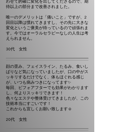
わせて的確に変化を出してくださるので、期
待以上の部分まで改善されました。
唯一のデメリットは「痛いこと」ですが、2
回目以降は慣れてきますし、その先に大きな
変化というご褒美が待っているので頑張れま
す。今ではオーラルセラピーなしの人生は考
えられません。
30代 女性
顔の歪み、フェイスライン、たるみ、食いし
ばりなど気になっていましたが、口の中がス
ッキリするだけでなく、体もほぐれる感じ
が、いつも病みつきになってます✨
毎回、ビフォアフターでも効果がわかります
し、何よりスッキリできます！
色々なエステや整体受けてきましたが、この
技術本当にすごいです！
これからも宜しくお願い致します☺️
20代 女性