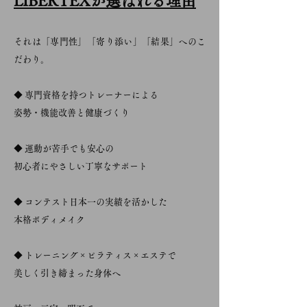
LIBERTEXが選ばれる理由
それは「専門性」「寄り添い」「結果」へのこ
だわり。
◆ 専門資格を持つトレーナーによる
姿勢・機能改善と健康づくり
◆ 運動が苦手でも安心の
初心者にやさしい丁寧なサポート
◆ コンテスト日本一の実績を活かした
本格ボディメイク
◆ トレーニング × ピラティス × エステで
美しく引き締まった身体へ